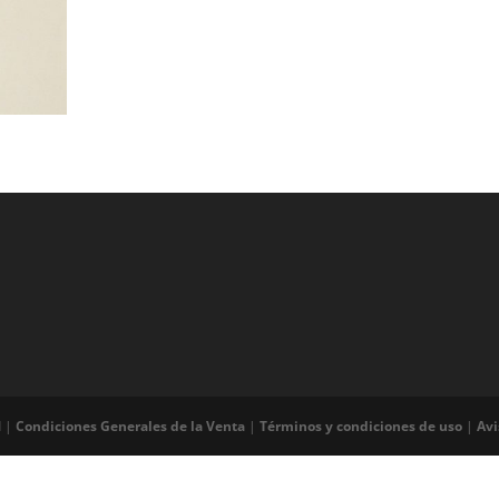
d |
Condiciones Generales de la Venta
|
Términos y condiciones de uso
|
Avi