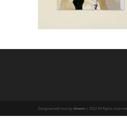
Designed with love by
showin
| 2022 All Rights reserve