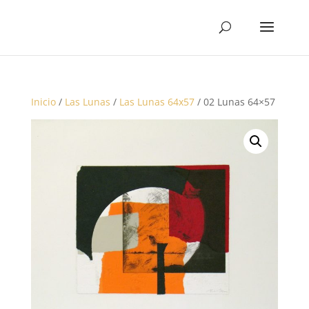
Inicio
/
Las Lunas
/
Las Lunas 64x57
/ 02 Lunas 64×57