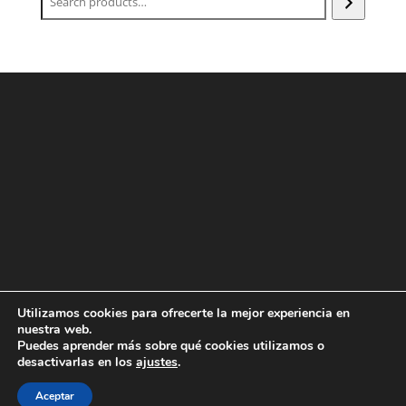
Utilizamos cookies para ofrecerte la mejor experiencia en
nuestra web.
Puedes aprender más sobre qué cookies utilizamos o
Designed with love by
showin
| 2022 All Rights reserved |
desactivarlas en los
ajustes
.
Condiciones Generales de la Venta
|
Términos y
Aceptar
condiciones de uso
|
Aviso Legal
|
Política de Cookies