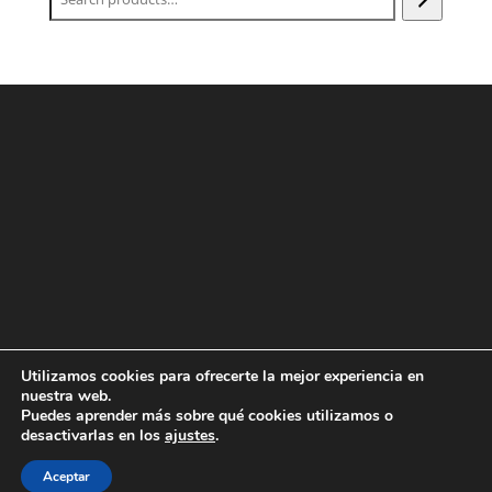
Utilizamos cookies para ofrecerte la mejor experiencia en
nuestra web.
Puedes aprender más sobre qué cookies utilizamos o
Designed with love by
showin
| 2022 All Rights reserved |
desactivarlas en los
ajustes
.
Condiciones Generales de la Venta
|
Términos y
Aceptar
condiciones de uso
|
Aviso Legal
|
Política de Cookies