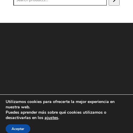
Utilizamos cookies para ofrecerte la mejor experiencia en
nuestra web.
Puedes aprender más sobre qué cookies utilizamos o
Designed with love by
showin
| 2022 All Rights reserved |
desactivarlas en los
ajustes
.
Condiciones Generales de la Venta
|
Términos y
Aceptar
condiciones de uso
|
Aviso Legal
|
Política de Cookies