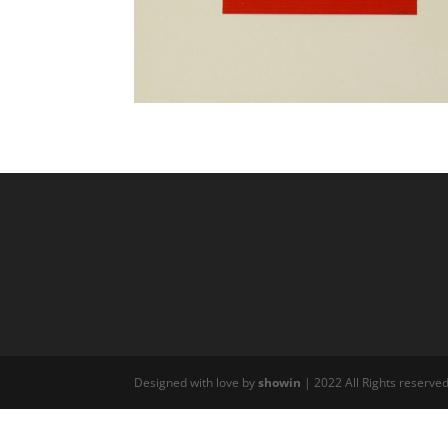
Designed with love by
showin
| 2022 All Rights reserve