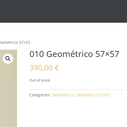
eométrico 57×57
010 Geométrico 57×57
390,00
€
Out of stock
Categories:
Geométrico
,
Geométrico 57x57