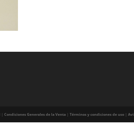
d |
Condiciones Generales de la Venta
|
Términos y condiciones de uso
|
Avi